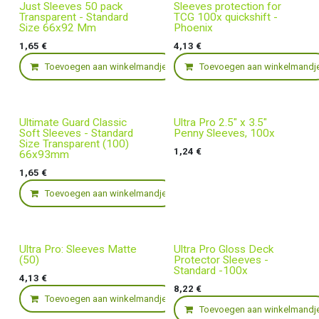
Just Sleeves 50 pack
Sleeves protection for
Transparent - Standard
TCG 100x quickshift -
Size 66x92 Mm
Phoenix
1,65
€
4,13
€
Toevoegen aan winkelmandje
Toevoegen aan winkelmandj
Ultimate Guard Classic
Ultra Pro 2.5" x 3.5"
Soft Sleeves - Standard
Penny Sleeves, 100x
Size Transparent (100)
1,24
€
66x93mm
1,65
€
Toevoegen aan winkelmandje
Ultra Pro: Sleeves Matte
Ultra Pro Gloss Deck
(50)
Protector Sleeves -
Standard -100x
4,13
€
8,22
€
Toevoegen aan winkelmandje
Toevoegen aan winkelmandj