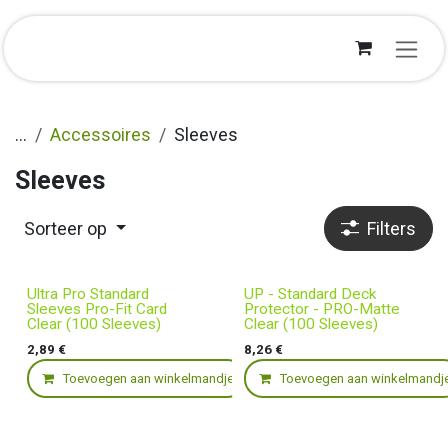
Overslaan naar inhoud
...
Accessoires
Sleeves
Sleeves
Sorteer op
Filters
Ultra Pro Standard
UP - Standard Deck
Sleeves Pro-Fit Card
Protector - PRO-Matte
Clear (100 Sleeves)
Clear (100 Sleeves)
2,89
€
8,26
€
Toevoegen aan winkelmandje
Toevoegen aan winkelmandj