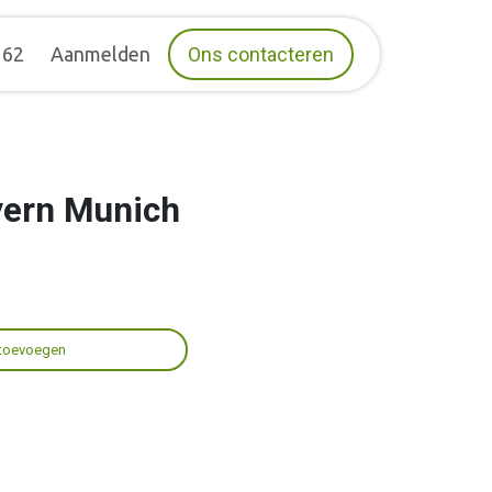
162
Aanmelden
Ons contacteren
yern Munich
toevoegen