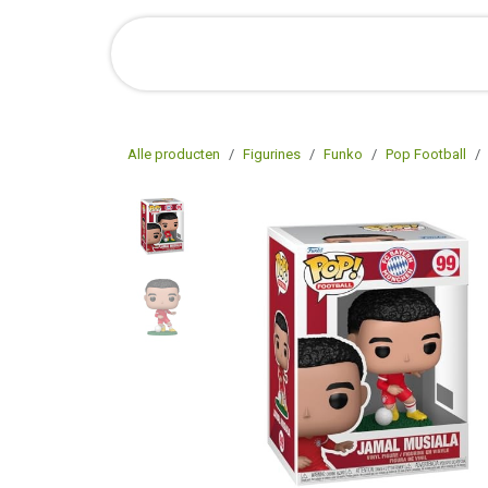
Overslaan naar inhoud
Startpagina
Shop Online
O
Alle producten
Figurines
Funko
Pop Football