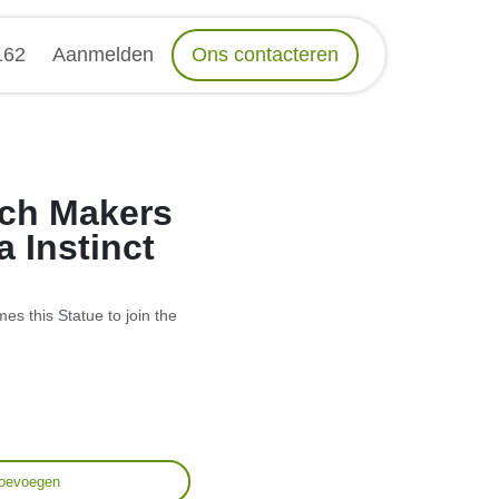
162
Aanmelden
Ons contacteren
h Makers -
stinct (vs.
 this Statue to join the
toevoegen