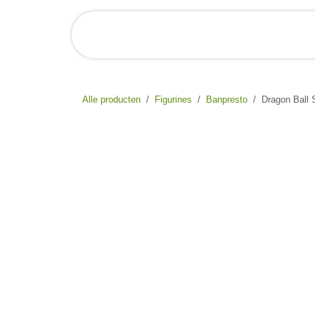
Overslaan naar inhoud
Startpagina
Shop Online
O
Alle producten
Figurines
Banpresto
Dragon Ball 