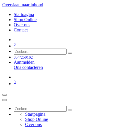
Overslaan naar inhoud
Startpagina
Shop Online
Over ons
Contact
0
054/250162
Aanmelden
Ons contacteren
0
Startpagina
Shop Online
Over ons